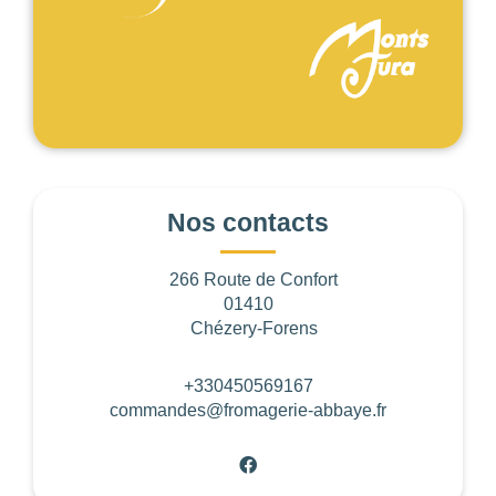
Les
filtres
.
BUDGET PAR PERSONNE
Nos contacts
0
—
768
266 Route de Confort
01410
NOTE
Chézery-Forens
+330450569167
NOMBRE DE PERSONNES
commandes@fromagerie-abbaye.fr
0
—
15001