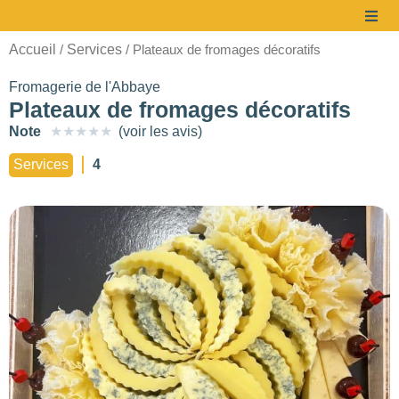
Accueil
Services
/
/ Plateaux de fromages décoratifs
Fromagerie de l'Abbaye
Plateaux de fromages décoratifs
Note
★
★
★
★
★
(voir les avis)
à partir de
Services
4
10 €/pers