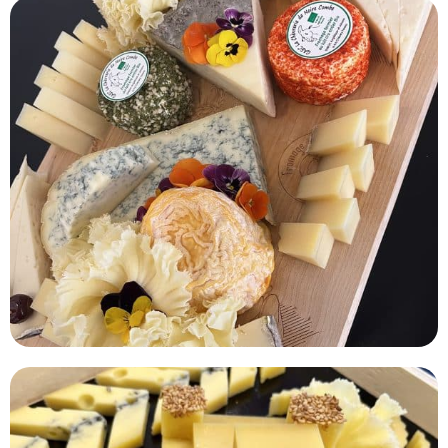
376
2
110
67
154