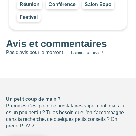
BUDGET PAR
Réunion
Conférence
Salon Expo
PERSONNE
Festival
0
—
768
NOTE
Avis et commentaires
Pas d'avis pour le moment
Laissez un avis !
NOMBRE DE
PERSONNES
0
—
15001
OUVERTURE
Choisir
Un petit coup de main ?
Prémices c’est plein de prestataires super cool, mais tu
BUDGET DE LA
es un peu perdu ? Tu as besoin que l’on t’accompagne
PRESTATION
dans ta recherche, de quelques petits conseils ? On
prend RDV ?
-1
—
8000
CONSEILLÉ