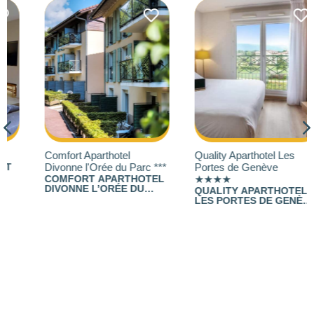
710
Comfort Aparthotel
Quality Aparthotel Les
Divonne l'Orée du Parc ***
Portes de Genève
COMFORT APARTHOTEL
★★★★
DIVONNE L’ORÉE DU
QUALITY APARTHOTEL
PARC : STUDIOS ET
LES PORTES DE GENÈVE
APPARTEMENTS
★★★★ :
L’HÉBERGEMENT IDÉAL
À DEUX PAS DE GENÈVE