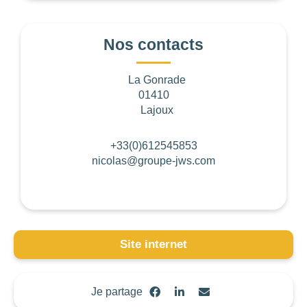
Nos contacts
La Gonrade
01410
Les
filtres
.
Lajoux
+33(0)612545853
nicolas@groupe-jws.com
BUDGET PAR PERSONNE
0
—
768
NOTE
Site internet
NOMBRE DE PERSONNES
Je partage