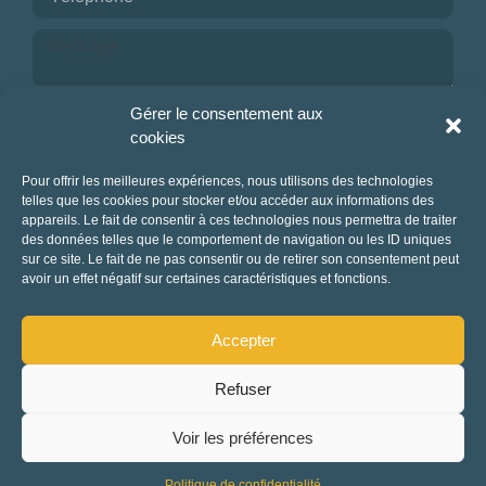
Je reconnais avoir pris connaissance de la
Gérer le consentement aux
politique de confidentialité.
cookies
NOUS CONTACTER
Pour offrir les meilleures expériences, nous utilisons des technologies
telles que les cookies pour stocker et/ou accéder aux informations des
appareils. Le fait de consentir à ces technologies nous permettra de traiter
des données telles que le comportement de navigation ou les ID uniques
sur ce site. Le fait de ne pas consentir ou de retirer son consentement peut
avoir un effet négatif sur certaines caractéristiques et fonctions.
Accepter
Refuser
Mentions légales et politique de confidentialité
-
CGUV
-
Charte Tourisme responsable
Rechercher
Voir les préférences
Fait avec amour par Waouh
Politique de confidentialité