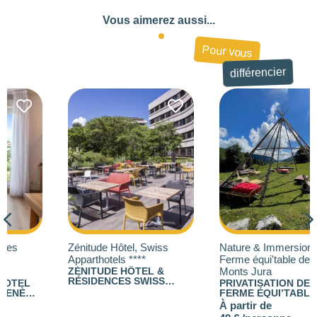
Vous aimerez aussi...
Pour vous
différencier
Zénitude Hôtel, Swiss
Nature & Immersion - La
Apparthotels ****
Ferme équi'table des
ZÉNITUDE HÔTEL &
Monts Jura
RÉSIDENCES SWISS
PRIVATISATION DE LA
APPARTHOTELS : 130
FERME ÉQUI’TABLE DES
STUDIOS ET
MONTS JURA
À partir de
APPARTEMENTS EN