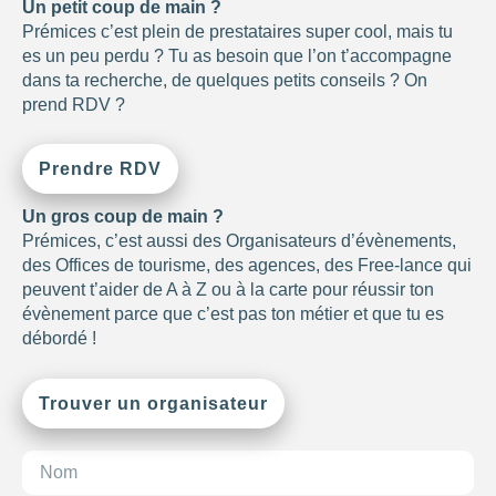
Un petit coup de main ?
filtres
.
Prémices c’est plein de prestataires super cool, mais tu
es un peu perdu ? Tu as besoin que l’on t’accompagne
dans ta recherche, de quelques petits conseils ? On
BUDGET PAR
PERSONNE
prend RDV ?
0
—
768
Prendre RDV
NOTE
Un gros coup de main ?
Prémices, c’est aussi des Organisateurs d’évènements,
NOMBRE DE
des Offices de tourisme, des agences, des Free-lance qui
PERSONNES
peuvent t’aider de A à Z ou à la carte pour réussir ton
évènement parce que c’est pas ton métier et que tu es
0
—
15001
débordé !
OUVERTURE
Trouver un organisateur
Choisir
BUDGET DE LA
PRESTATION