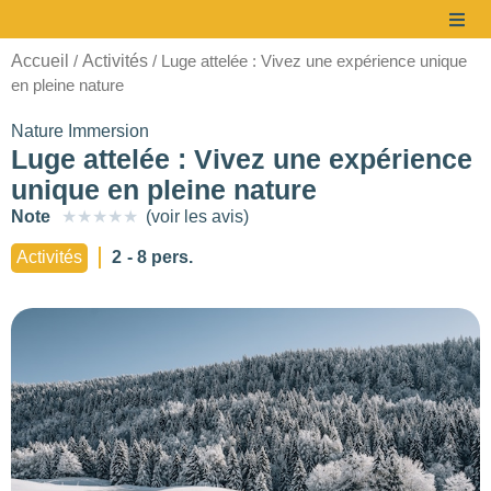
Accueil
Activités
/
/ Luge attelée : Vivez une expérience unique
en pleine nature
Nature Immersion
Luge attelée : Vivez une expérience
unique en pleine nature
Note
★
★
★
★
★
(voir les avis)
à partir de
Activités
2
- 8 pers.
40 €/pers