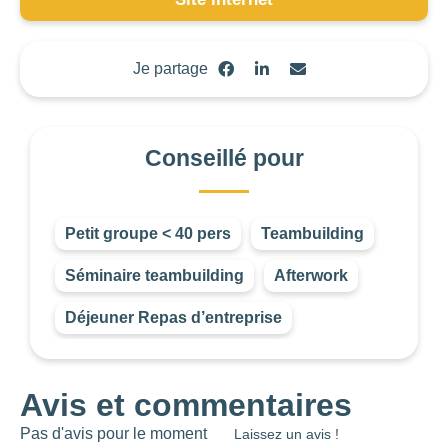
-1
—
8000
CONSEILLÉ POUR
Je partage
Choisir
Conseillé pour
Petit groupe < 40 pers
Teambuilding
Les
Séminaire teambuilding
Afterwork
filtres
.
Déjeuner Repas d’entreprise
BUDGET PAR
PERSONNE
Avis et commentaires
0
—
768
NOTE
Pas d'avis pour le moment
Laissez un avis !