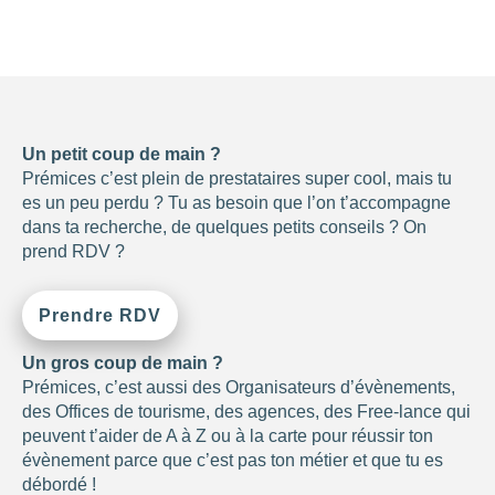
NOMBRE DE
PERSONNES
0
—
15001
Un petit coup de main ?
OUVERTURE
Prémices c’est plein de prestataires super cool, mais tu
es un peu perdu ? Tu as besoin que l’on t’accompagne
Choisir
dans ta recherche, de quelques petits conseils ? On
prend RDV ?
BUDGET DE LA
PRESTATION
Prendre RDV
-1
—
8000
CONSEILLÉ
Un gros coup de main ?
POUR
Prémices, c’est aussi des Organisateurs d’évènements,
des Offices de tourisme, des agences, des Free-lance qui
Choisir
peuvent t’aider de A à Z ou à la carte pour réussir ton
évènement parce que c’est pas ton métier et que tu es
débordé !