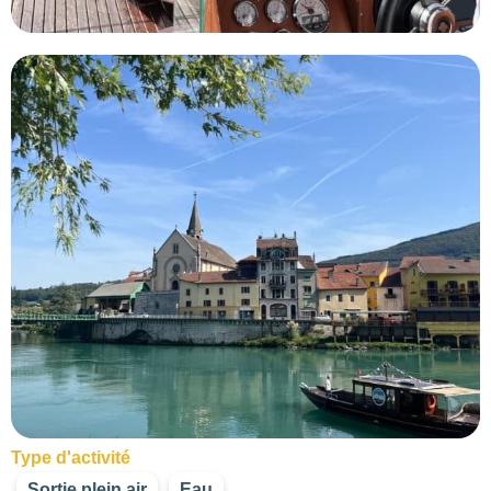
376
2
110
67
154
Type d'activité
Sortie plein air
Eau