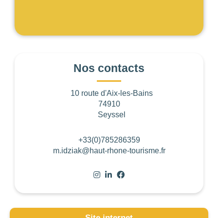
BUDGET PAR PERSONNE
0
—
768
Nos contacts
NOTE
10 route d'Aix-les-Bains
74910
Seyssel
NOMBRE DE PERSONNES
0
—
15001
+33(0)785286359
m.idziak@haut-rhone-tourisme.fr
OUVERTURE
Choisir
BUDGET DE LA PRESTATION
Site internet