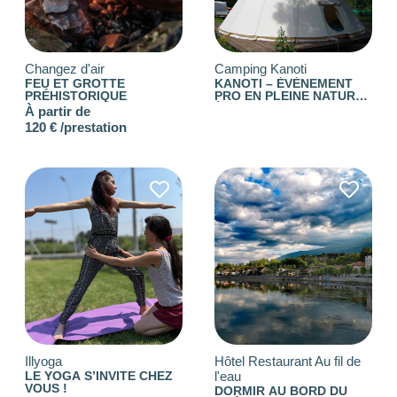
BUDGET DE LA PRESTATION
-1
—
8000
Changez d'air
Camping Kanoti
FEU ET GROTTE
KANOTI – ÉVÉNEMENT
PRÉHISTORIQUE
PRO EN PLEINE NATURE
À YENNE
CONSEILLÉ POUR
À partir de
120 € /prestation
Choisir
Les
filtres
.
BUDGET PAR
Illyoga
Hôtel Restaurant Au fil de
PERSONNE
LE YOGA S’INVITE CHEZ
l'eau
VOUS !
DORMIR AU BORD DU