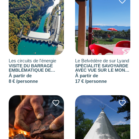
Les
filtres
.
BUDGET PAR PERSONNE
0
—
768
Les circuits de l'énergie
Le Belvédère de sur Lyand
VISITE DU BARRAGE
SPÉCIALITÉ SAVOYARDE
NOTE
EMBLÉMATIQUE DE
AVEC VUE SUR LE MONT-
GÉNISSIAT
BLANC
À partir de
À partir de
8 € /personne
17 € /personne
NOMBRE DE PERSONNES
0
—
15001
OUVERTURE
Choisir