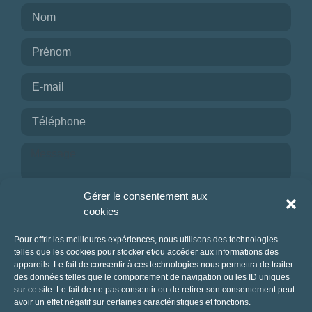
NOTE
NOMBRE DE PERSONNES
0
—
15001
OUVERTURE
Choisir
BUDGET DE LA PRESTATION
Je reconnais avoir pris connaissance de la
Gérer le consentement aux
politique de confidentialité.
cookies
-1
—
8000
CONSEILLÉ POUR
NOUS CONTACTER
Pour offrir les meilleures expériences, nous utilisons des technologies
telles que les cookies pour stocker et/ou accéder aux informations des
Choisir
appareils. Le fait de consentir à ces technologies nous permettra de traiter
des données telles que le comportement de navigation ou les ID uniques
sur ce site. Le fait de ne pas consentir ou de retirer son consentement peut
avoir un effet négatif sur certaines caractéristiques et fonctions.