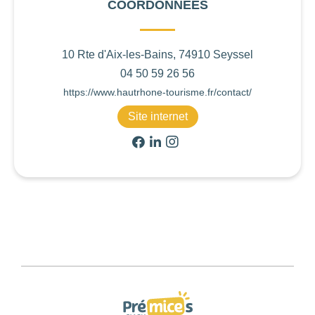
COORDONNÉES
10 Rte d'Aix-les-Bains, 74910 Seyssel
04 50 59 26 56
https://www.hautrhone-tourisme.fr/contact/
Site internet
Activités
Lieux
Restauration
Services
Hébergements
Organisateurs
710
TYPE D'ACTIVITÉ
Choisir
DURÉE
Choisir