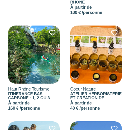
RHÔNE
0
—
768
À partir de
NOTE
100 € /personne
NOMBRE DE
PERSONNES
18
0
—
15001
OUVERTURE
Choisir
BUDGET DE LA
Haut Rhône Tourisme
Coeur Nature
PRESTATION
ITINÉRANCE BAS
ATELIER HERBORISTERIE
CARBONE : 1, 2 OU 3
ET CRÉATION DE
JOURS DE DÉCOUVERTE
COSMÉTIQUES
-1
—
8000
À partir de
À partir de
!
160 € /personne
40 € /personne
CONSEILLÉ
POUR
Choisir