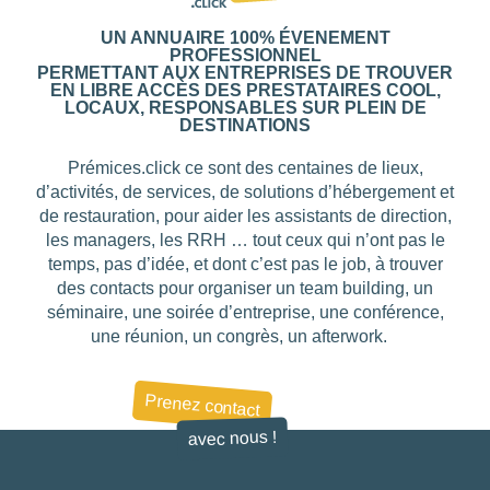
LIEU
UN ANNUAIRE 100% ÉVENEMENT
PROFESSIONNEL
PERMETTANT AUX ENTREPRISES DE TROUVER
Choisir
EN LIBRE ACCÈS DES PRESTATAIRES COOL,
LOCAUX, RESPONSABLES SUR PLEIN DE
CARACTÉRISTIQUE
DESTINATIONS
Choisir
Prémices.click ce sont des centaines de lieux,
d’activités, de services, de solutions d’hébergement et
de restauration, pour aider les assistants de direction,
SITUATION
les managers, les RRH … tout ceux qui n’ont pas le
temps, pas d’idée, et dont c’est pas le job, à trouver
Choisir
des contacts pour organiser un team building, un
DESTINATION
séminaire, une soirée d’entreprise, une conférence,
une réunion, un congrès, un afterwork.
Choisir
Prenez contact
avec nous !
BUDGET PAR PERSONNE
0
—
768