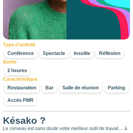
Type d'activité
Conférence
Spectacle
Insolite
Réflexion
Durée
2 heures
Caracteristique
Restauration
Bar
Salle de réunion
Parking
Accès PMR
Késako ?
Le cerveau est sans doute votre meilleur outil de travail… à
376