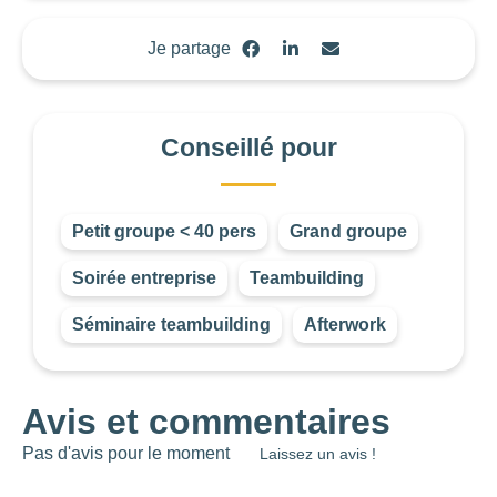
0
—
15001
Je partage
OUVERTURE
Choisir
Conseillé pour
BUDGET DE LA PRESTATION
Petit groupe < 40 pers
Grand groupe
-1
—
8000
Soirée entreprise
Teambuilding
CONSEILLÉ POUR
Séminaire teambuilding
Afterwork
Choisir
Avis et commentaires
Pas d'avis pour le moment
Laissez un avis !