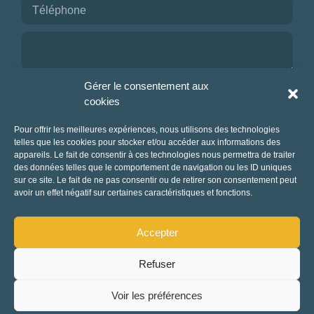
Je reconnais avoir pris connaissance de la
Gérer le consentement aux
politique de confidentialité.
cookies
NOUS CONTACTER
Pour offrir les meilleures expériences, nous utilisons des technologies
telles que les cookies pour stocker et/ou accéder aux informations des
appareils. Le fait de consentir à ces technologies nous permettra de traiter
des données telles que le comportement de navigation ou les ID uniques
sur ce site. Le fait de ne pas consentir ou de retirer son consentement peut
avoir un effet négatif sur certaines caractéristiques et fonctions.
Accepter
Refuser
Mentions légales et politique de confidentialité
-
CGUV
-
Charte Tourisme responsable
Rechercher
Voir les préférences
Fait avec amour par Waouh