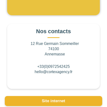
Nos contacts
Les
filtres
.
12 Rue Germain Sommeiller
74100
Annemasse
BUDGET PAR PERSONNE
+33(0)0972542425
hello@cortexagency.fr
0
—
768
NOTE
Site internet
NOMBRE DE PERSONNES