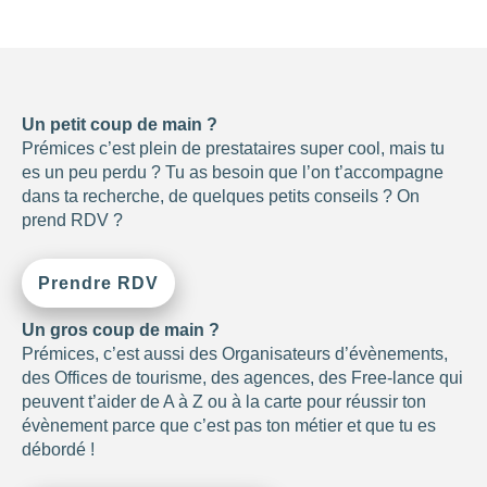
Les
filtres
.
BUDGET PAR
PERSONNE
Un petit coup de main ?
Prémices c’est plein de prestataires super cool, mais tu
0
—
768
es un peu perdu ? Tu as besoin que l’on t’accompagne
NOTE
dans ta recherche, de quelques petits conseils ? On
prend RDV ?
NOMBRE DE
Prendre RDV
PERSONNES
Un gros coup de main ?
0
—
15001
Prémices, c’est aussi des Organisateurs d’évènements,
OUVERTURE
des Offices de tourisme, des agences, des Free-lance qui
peuvent t’aider de A à Z ou à la carte pour réussir ton
Choisir
évènement parce que c’est pas ton métier et que tu es
débordé !
BUDGET DE LA
PRESTATION