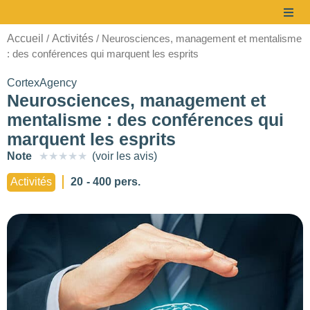
Accueil
Activités
/
/ Neurosciences, management et mentalisme
: des conférences qui marquent les esprits
CortexAgency
Neurosciences, management et
mentalisme : des conférences qui
marquent les esprits
Note
★
★
★
★
★
(voir les avis)
à partir de
Activités
20
- 400 pers.
1400 €/prestation