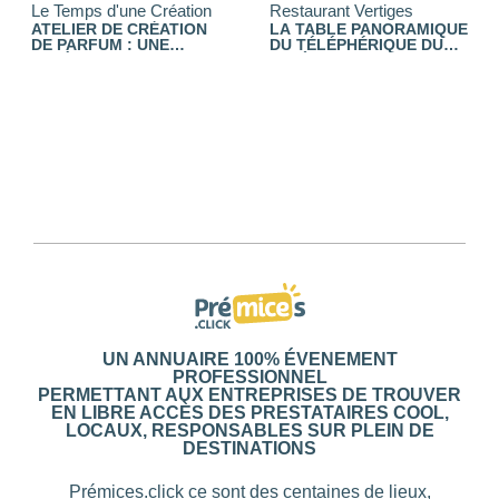
ation
Restaurant Vertiges
Golf Club Grand Genè
710
TION
LA TABLE PANORAMIQUE
INITIEZ-VOUS À LA
DU TÉLÉPHÉRIQUE DU
PRATIQUE DU GOLF 
SALÈVE
GOLF CLUB D’ESERY
IQUE
UN ANNUAIRE 100% ÉVENEMENT
PROFESSIONNEL
PERMETTANT AUX ENTREPRISES DE TROUVER
EN LIBRE ACCÈS DES PRESTATAIRES COOL,
LOCAUX, RESPONSABLES SUR PLEIN DE
DESTINATIONS
Prémices.click ce sont des centaines de lieux,