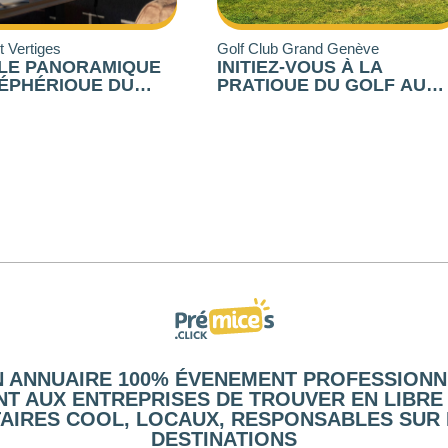
Club Grand Genève
Golf Club Esery Grand Genèv
IEZ-VOUS À LA
LES TERRASSES D’ESE
TIQUE DU GOLF AU
VOTRE REPAS
F CLUB D’ESERY
D’ENTREPRISE SUR LE
GREEN
N ANNUAIRE 100% ÉVENEMENT PROFESSIONN
T AUX ENTREPRISES DE TROUVER EN LIBRE
AIRES COOL, LOCAUX, RESPONSABLES SUR 
DESTINATIONS