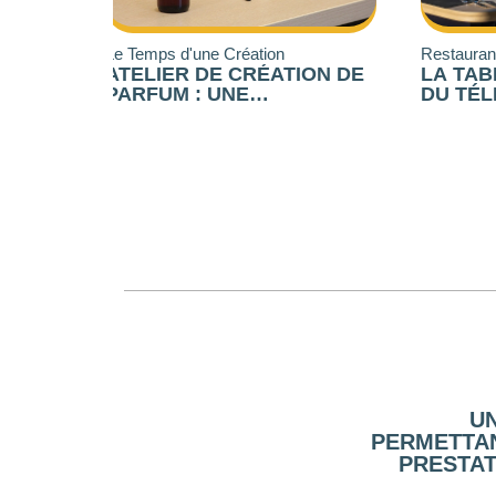
Restaurant Vertiges
Golf 
TION DE
LA TABLE PANORAMIQUE
INIT
DU TÉLÉPHÉRIQUE DU
PRA
SALÈVE
GOL
IQUE
U
PERMETTAN
PRESTAT