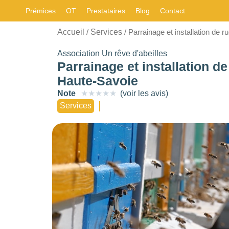
Prémices
OT
Prestataires
Blog
Contact
CARACTÉRISTIQUE
Accueil
Services
/
/ Parrainage et installation de 
Choisir
Les
filtres
.
Association Un rêve d'abeilles
STYLE
Parrainage et installation d
BUDGET PAR
NOMBRE DE
Haute-Savoie
PERSONNE
PERSONNES
Choisir
Note
★
★
★
★
★
(voir les avis)
0
—
768
0
—
15001
-
Services
NOTE
OUVERTURE
Choisir