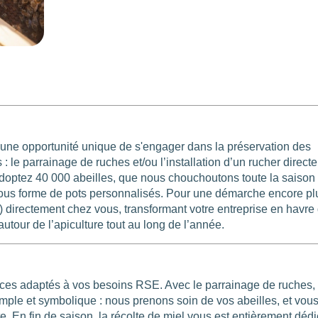
se une opportunité unique de s'engager dans la préservation des
: le parrainage de ruches et/ou l’installation d’un rucher direct
 adoptez 40 000 abeilles, que nous chouchoutons toute la saison
te sous forme de pots personnalisés. Pour une démarche encore pl
) directement chez vous, transformant votre entreprise en havre
utour de l’apiculture tout au long de l’année.
ices adaptés à vos besoins RSE. Avec le parrainage de ruches,
le et symbolique : nous prenons soin de vos abeilles, et vou
te. En fin de saison, la récolte de miel vous est entièrement dédi