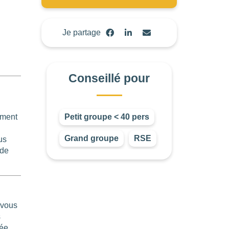
Je partage
Conseillé pour
ement
Petit groupe < 40 pers
Grand groupe
RSE
us
 de
 vous
s
ée,