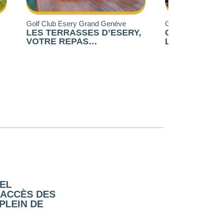
e
Golf Club Esery Grand Genève
Association 
RY,
GOLF CLUB D’ESERY : UN
CADEAUX
LIEU D’EXCEPTION AU
ÉCO-RES
COEUR DU GRAND
OPTEZ P
GENÈVE
PERSON
EL
 ACCÈS DES
PLEIN DE