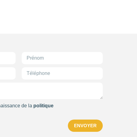
24
118
223
4
99
24
81
naissance de la
politique
ENVOYER