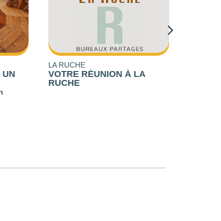
LA RUCHE
YAUTE CA
UN
VOTRE RÉUNION À LA
CANYON
RUCHE
À partir de