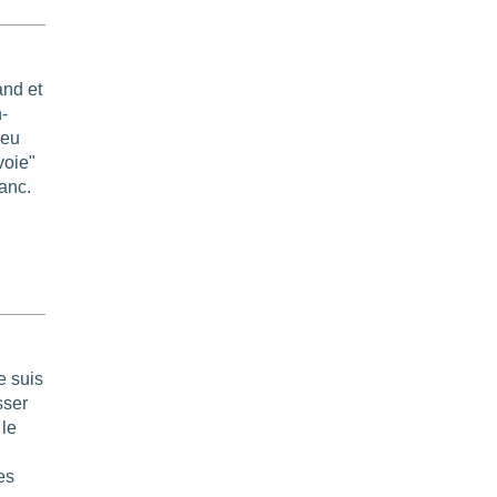
and et
-
ieu
voie"
anc.
e suis
sser
 le
es