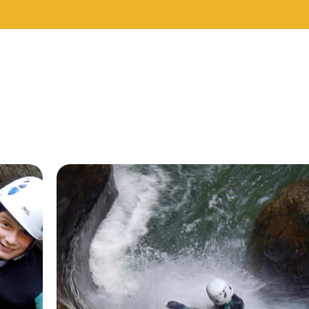
BUDGET DE LA
PRESTATION
1
—
8000
CONSEILLÉ POUR
Choisir