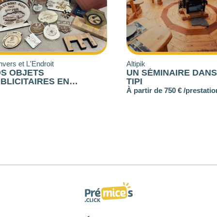
rs et L'Endroit
Altipik
 OBJETS
UN SÉMINAIRE DANS 
LICITAIRES EN
TIPI
VURE OU DÉCOUPE
À partir de 750 € /prestation
ER