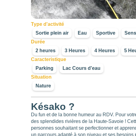
Type d'activité
Sortie plein air
Eau
Sportive
Sens
Durée
2 heures
3 Heures
4 Heures
5 He
Caracteristique
Parking
Lac Cours d'eau
Situation
Nature
Késako ?
Du fun et de la bonne humeur au RDV. Pour votr
des splendides rivières de la Haute-Savoie ! Cett
personnes souhaitant se perfectionner et apprend
un parcours adapté à son niveau et ses besoins 