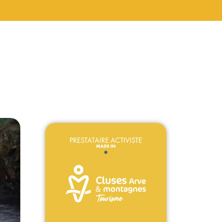
à partir de
40 €/pers