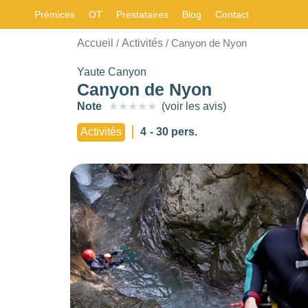
Prémices
OT
Prestataires
Blog
Contact
CARACTÉRISTIQUE
Accueil
Activités
/
/ Canyon de Nyon
Choisir
Les
filtres
.
Yaute Canyon
STYLE
Canyon de Nyon
BUDGET PAR
NOMBRE DE
Note
★
★
★
★
★
(voir les avis)
PERSONNE
PERSONNES
Choisir
Activités
4
- 30 pers.
0
—
768
0
—
15001
-
NOTE
OUVERTURE
Choisir