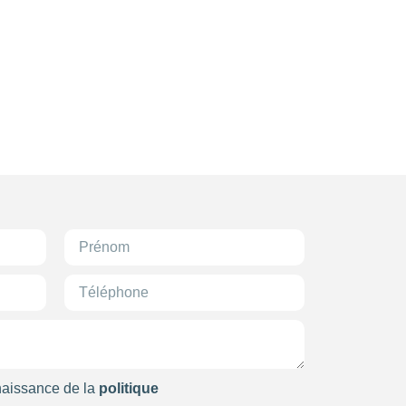
78
55
24
118
223
4
99
24
81
naissance de la
politique