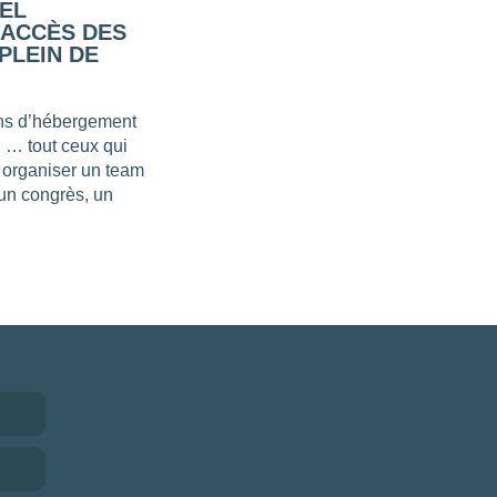
EL
 ACCÈS DES
PLEIN DE
ions d’hébergement
H … tout ceux qui
r organiser un team
 un congrès, un