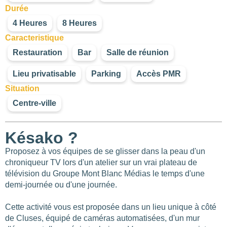
Durée
4 Heures
8 Heures
376
2
Caracteristique
110
Restauration
Bar
Salle de réunion
Lieu privatisable
Parking
Accès PMR
67
154
Situation
Centre-ville
Késako ?
Proposez à vos équipes de se glisser dans la peau d'un
chroniqueur TV lors d'un atelier sur un vrai plateau de
télévision du Groupe Mont Blanc Médias le temps d'une
demi-journée ou d'une journée.
Cette activité vous est proposée dans un lieu unique à côté
de Cluses, équipé de caméras automatisées, d'un mur