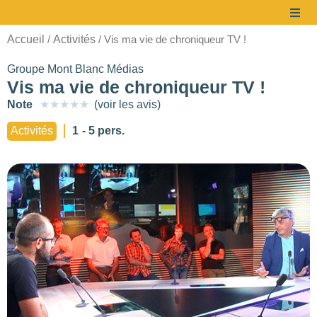
Accueil
Activités
/
/ Vis ma vie de chroniqueur TV !
Groupe Mont Blanc Médias
Vis ma vie de chroniqueur TV !
Note
★
★
★
★
★
(voir les avis)
à partir de
Activités
1
- 5 pers.
1500 €/prestation