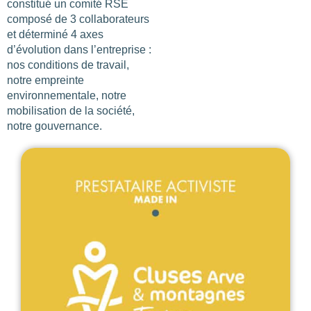
constitué un comité RSE
composé de 3 collaborateurs
NOMBRE DE PERSONNES
et déterminé 4 axes
d’évolution dans l’entreprise :
0
—
15001
nos conditions de travail,
notre empreinte
OUVERTURE
environnementale, notre
mobilisation de la société,
Choisir
notre gouvernance.
BUDGET DE LA PRESTATION
-1
—
8000
CONSEILLÉ POUR
Choisir