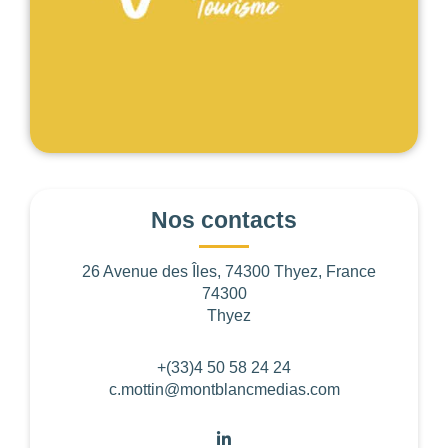
Les
filtres
.
BUDGET PAR
PERSONNE
0
—
768
Nos contacts
NOTE
26 Avenue des Îles, 74300 Thyez, France
74300
NOMBRE DE
PERSONNES
Thyez
0
—
15001
+(33)4 50 58 24 24
OUVERTURE
c.mottin@montblancmedias.com
Choisir