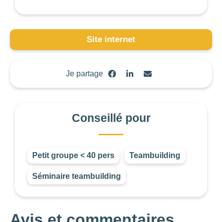
BUDGET DE LA
PRESTATION
Site internet
-1
—
8000
CONSEILLÉ
POUR
Je partage
Choisir
Conseillé pour
Petit groupe < 40 pers
Teambuilding
Séminaire teambuilding
Avis et commentaires