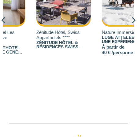
710
Zénitude Hôtel, Swiss
Nature Immersion
Apparthotels ****
LUGE ATTELÉE : VIVEZ
UNE EXPÉRIENCE
ZÉNITUDE HÔTEL &
UNIQUE EN PLEINE
RÉSIDENCES SWISS
À partir de
NATURE
APPARTHOTELS : 130
40 € /personne
STUDIOS ET
APPARTEMENTS EN
LOCATION