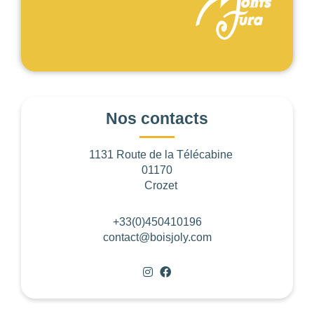
Les
filtres
.
BUDGET PAR PERSONNE
Nos contacts
0
—
768
1131 Route de la Télécabine
NOTE
01170
Crozet
NOMBRE DE PERSONNES
+33(0)450410196
contact@boisjoly.com
0
—
15001
OUVERTURE
Choisir