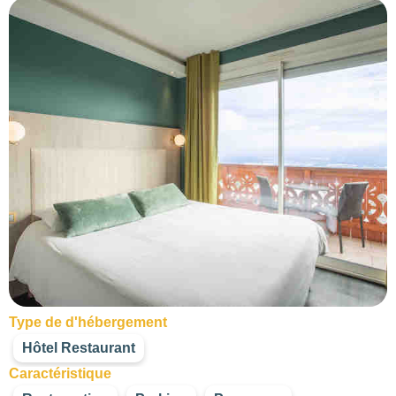
376
2
110
67
154
Type de d'hébergement
Hôtel Restaurant
Caractéristique