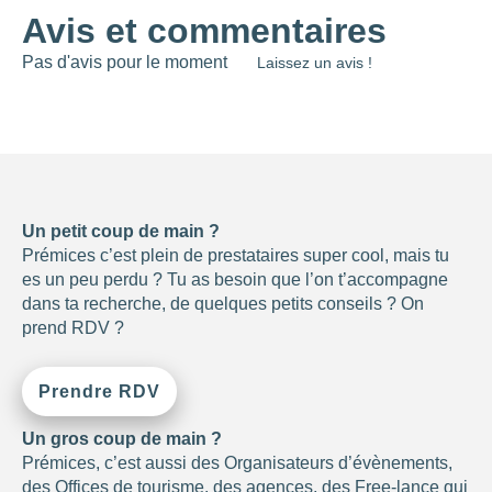
0
—
768
Avis et commentaires
NOTE
Pas d'avis pour le moment
Laissez un avis !
NOMBRE DE
PERSONNES
0
—
15001
OUVERTURE
Un petit coup de main ?
Prémices c’est plein de prestataires super cool, mais tu
Choisir
es un peu perdu ? Tu as besoin que l’on t’accompagne
dans ta recherche, de quelques petits conseils ? On
BUDGET DE LA
prend RDV ?
PRESTATION
Prendre RDV
-1
—
8000
CONSEILLÉ
Un gros coup de main ?
POUR
Prémices, c’est aussi des Organisateurs d’évènements,
des Offices de tourisme, des agences, des Free-lance qui