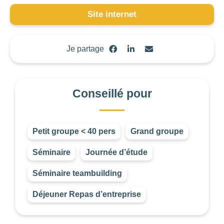
Site internet
BUDGET DE LA PRESTATION
-1
—
8000
Je partage
CONSEILLÉ POUR
Choisir
Conseillé pour
Petit groupe < 40 pers
Grand groupe
Séminaire
Journée d’étude
Les
filtres
.
Séminaire teambuilding
Déjeuner Repas d’entreprise
BUDGET PAR
PERSONNE