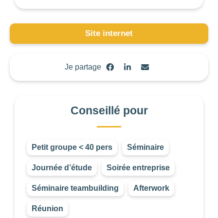
0
—
768
NOTE
Site internet
NOMBRE DE
PERSONNES
Je partage
0
—
15001
OUVERTURE
Conseillé pour
Choisir
BUDGET DE LA
Petit groupe < 40 pers
Séminaire
PRESTATION
Journée d’étude
Soirée entreprise
-1
—
8000
CONSEILLÉ
Séminaire teambuilding
Afterwork
POUR
Réunion
Choisir