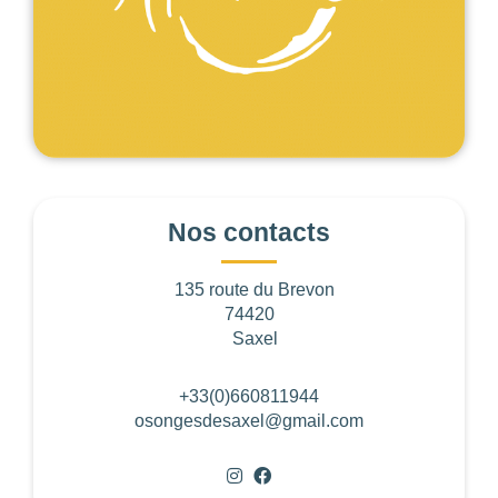
BUDGET DE LA PRESTATION
-1
—
8000
CONSEILLÉ POUR
Choisir
Nos contacts
135 route du Brevon
74420
Les
Saxel
filtres
.
+33(0)660811944
osongesdesaxel@gmail.com
BUDGET PAR
PERSONNE