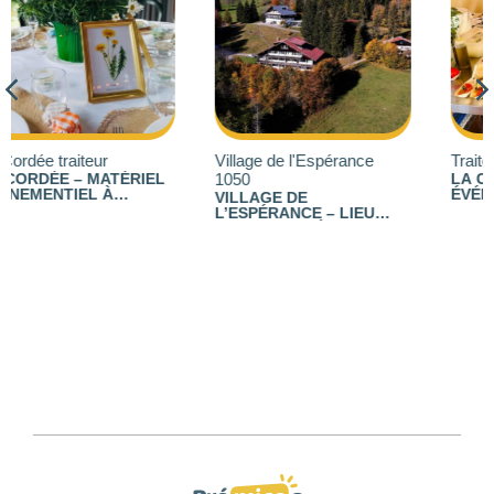
Village de l'Espérance
Traiteur La Cordée
1050
LA CORDÉE – TRAITEUR
ÉVÉNEMENTIEL À
VILLAGE DE
BURDIGNIN, HAUTE-
L’ESPÉRANCE – LIEU
SAVOIE
PRO UNIQUE À
BURDIGNIN