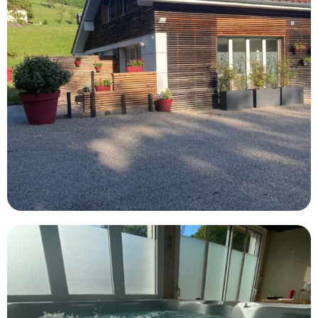
67
154