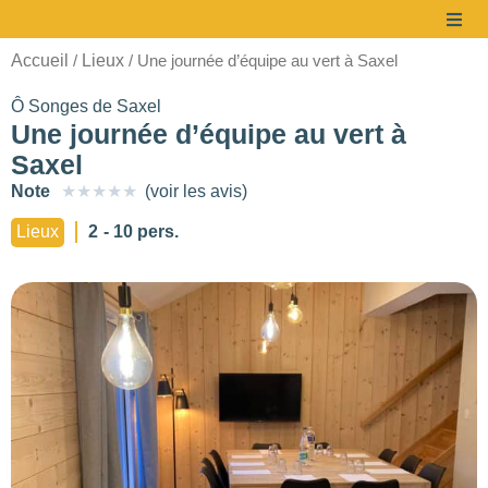
Accueil
Lieux
/
/ Une journée d’équipe au vert à Saxel
Ô Songes de Saxel
Une journée d’équipe au vert à
Saxel
Note
★
★
★
★
★
(voir les avis)
à partir de
Lieux
2
- 10 pers.
69 €/pers