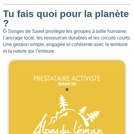
Les
filtres
.
Tu fais quoi pour la planète
?
Ô Songes de Saxel privilégie les groupes à taille humaine,
l’ancrage local, les ressources durables et les circuits courts.
BUDGET PAR PERSONNE
Une gestion simple, engagée et cohérente avec le territoire
et la nature qui l’entoure.
0
—
768
NOTE
NOMBRE DE PERSONNES
0
—
15001
OUVERTURE
Choisir