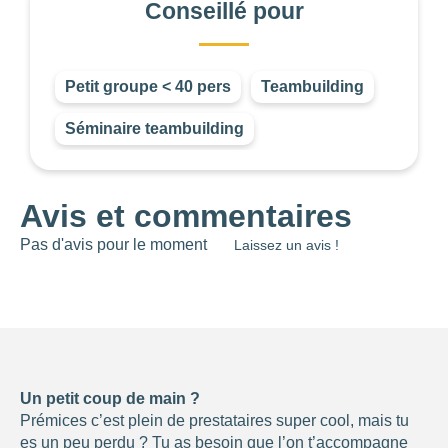
Conseillé pour
CONSEILLÉ POUR
Petit groupe < 40 pers
Teambuilding
Choisir
Séminaire teambuilding
Avis et commentaires
Les
Pas d'avis pour le moment
Laissez un avis !
filtres
.
BUDGET PAR
PERSONNE
0
—
768
Un petit coup de main ?
NOTE
Prémices c’est plein de prestataires super cool, mais tu
es un peu perdu ? Tu as besoin que l’on t’accompagne