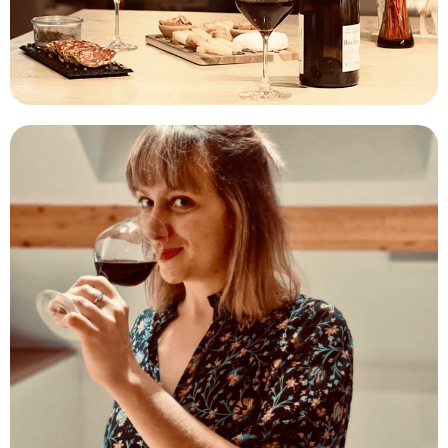
376
2
110
67
154