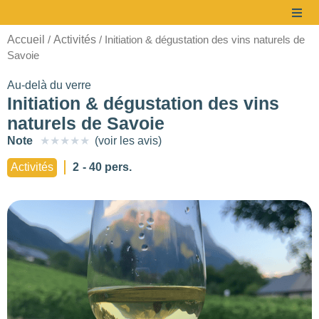
Accueil
Activités
/
/ Initiation & dégustation des vins naturels de
Savoie
Au-delà du verre
Initiation & dégustation des vins
naturels de Savoie
Note
★
★
★
★
★
(voir les avis)
à partir de
Activités
2
- 40 pers.
235 €/prestation