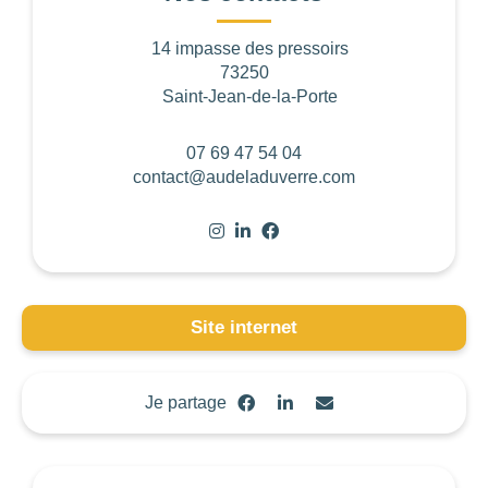
14 impasse des pressoirs
BUDGET PAR PERSONNE
73250
Saint-Jean-de-la-Porte
0
—
768
07 69 47 54 04
NOTE
contact@audeladuverre.com
NOMBRE DE PERSONNES
0
—
15001
Site internet
OUVERTURE
Choisir
Je partage
BUDGET DE LA PRESTATION
-1
—
8000