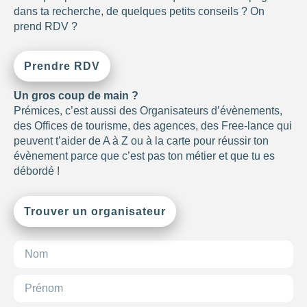
dans ta recherche, de quelques petits conseils ? On
NOMBRE DE
prend RDV ?
PERSONNES
0
—
15001
Prendre RDV
OUVERTURE
Un gros coup de main ?
Prémices, c’est aussi des Organisateurs d’évènements,
Choisir
des Offices de tourisme, des agences, des Free-lance qui
peuvent t’aider de A à Z ou à la carte pour réussir ton
BUDGET DE LA
évènement parce que c’est pas ton métier et que tu es
PRESTATION
débordé !
-1
—
8000
CONSEILLÉ
Trouver un organisateur
POUR
Choisir