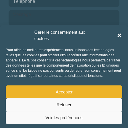
Je reconnais avoir pris connaissance de la
Gérer le consentement aux
politique de confidentialité.
cookies
NOUS CONTACTER
Pour offrir les meilleures expériences, nous utilisons des technologies
telles que les cookies pour stocker et/ou accéder aux informations des
appareils. Le fait de consentir à ces technologies nous permettra de traiter
des données telles que le comportement de navigation ou les ID uniques
sur ce site. Le fait de ne pas consentir ou de retirer son consentement peut
avoir un effet négatif sur certaines caractéristiques et fonctions.
Accepter
Refuser
Mentions légales et politique de confidentialité
-
CGUV
-
Charte Tourisme responsable
Rechercher
Voir les préférences
Fait avec amour par Waouh