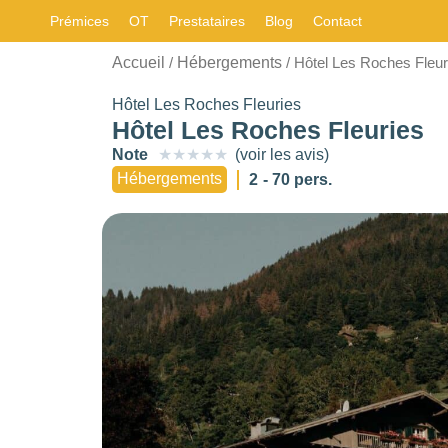
Prémices
OT
Prestataires
Blog
Contact
CARACTÉRISTIQUE
Accueil
Hébergements
/
/ Hôtel Les Roches Fleur
Choisir
Les
filtres
.
Hôtel Les Roches Fleuries
STYLE
Hôtel Les Roches Fleuries
BUDGET PAR
NOMBRE DE
Note
★
★
★
★
★
(voir les avis)
PERSONNE
PERSONNES
Choisir
Hébergements
2
- 70 pers.
0
—
768
0
—
15001
-
NOTE
OUVERTURE
Choisir