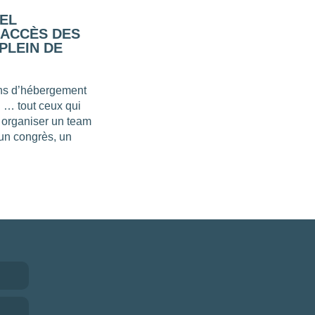
EL
 ACCÈS DES
PLEIN DE
ions d’hébergement
H … tout ceux qui
r organiser un team
 un congrès, un