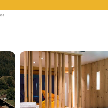
ies
BUDGET DE LA
PRESTATION
1
—
8000
CONSEILLÉ POUR
Choisir