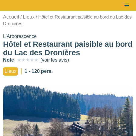
Accueil
Lieux
/
/ Hôtel et Restaurant paisible au bord du Lac des
Dronières
L'Arborescence
Hôtel et Restaurant paisible au bord
du Lac des Dronières
Note
★
★
★
★
★
(voir les avis)
à partir de
Lieux
1
- 120 pers.
30 €/pers