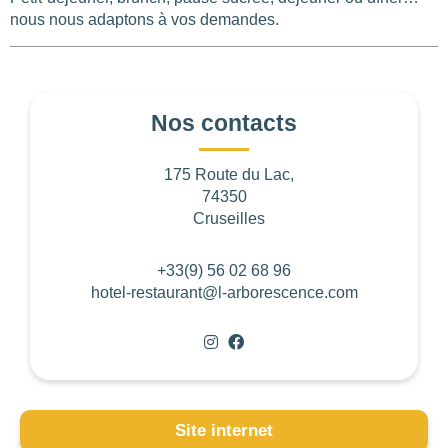
nous nous adaptons à vos demandes.
Les
Nos contacts
filtres
.
175 Route du Lac,
BUDGET PAR
74350
PERSONNE
Cruseilles
0
—
768
+33(9) 56 02 68 96
NOTE
hotel-restaurant@l-arborescence.com
NOMBRE DE
PERSONNES
0
—
15001
Site internet
OUVERTURE