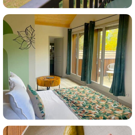
376
2
110
67
154