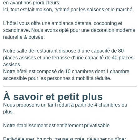
en avant nos producteurs.
NOTE
Ici, tout est fait maison, rythmé par les saisons et le marché.
L’hôtel vous offre une ambiance détente, cocooning et
NOMBRE DE PERSONNES
scandinave. Nous avons opté pour une décoration moderne
naturelle & boisée.
0
—
15001
Notre salle de restaurant dispose d’une capacité de 80
OUVERTURE
places assises et une terrasse d’une capacité de 40 places
assises.
Choisir
Notre hôtel est composé de 10 chambres dont 1 chambre
accessible pour les personnes à mobilité réduite.
BUDGET DE LA PRESTATION
À savoir et petit plus
-1
—
8000
Nous proposons un tarif réduit à partir de 4 chambres ou
plus.
CONSEILLÉ POUR
Notre établissement est entièrement privatisable
Choisir
Petit-déjeuner, brunch, pause sucrée, déjeuner ou dîner…