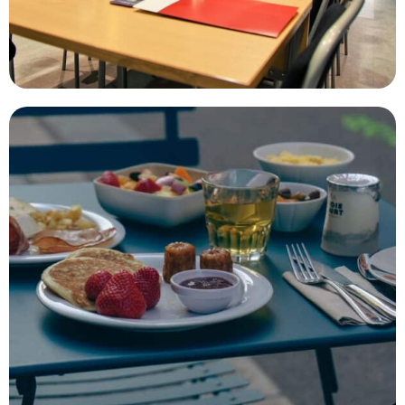
0
—
15001
OUVERTURE
Choisir
BUDGET DE LA PRESTATION
-1
—
8000
CONSEILLÉ POUR
Choisir
Les