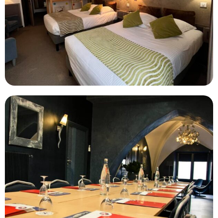
Les
filtres
.
BUDGET PAR PERSONNE
0
—
768
NOTE
NOMBRE DE PERSONNES