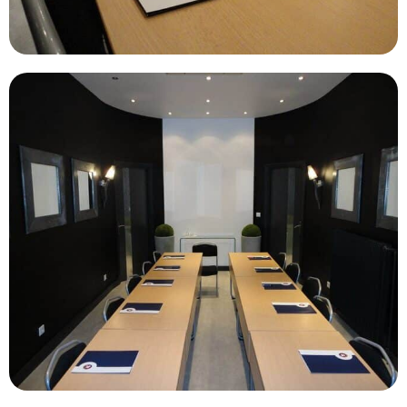
376
2
110