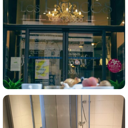
-1
—
8000
CONSEILLÉ
POUR
Choisir