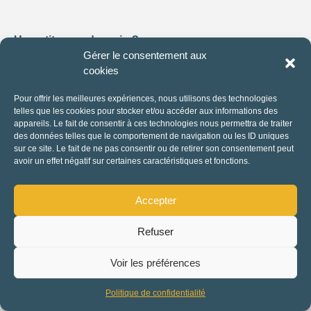
Un petit coup de main ?
Prémices c’est plein de prestataires super cool, mais tu
Gérer le consentement aux
es un peu perdu ? Tu as besoin que l’on t’accompagne
cookies
dans ta recherche, de quelques petits conseils ? On
Pour offrir les meilleures expériences, nous utilisons des technologies
prend RDV ?
telles que les cookies pour stocker et/ou accéder aux informations des
appareils. Le fait de consentir à ces technologies nous permettra de traiter
des données telles que le comportement de navigation ou les ID uniques
Prendre RDV
sur ce site. Le fait de ne pas consentir ou de retirer son consentement peut
avoir un effet négatif sur certaines caractéristiques et fonctions.
Un gros coup de main ?
Prémices, c’est aussi des Organisateurs d’évènements,
Accepter
des Offices de tourisme, des agences, des Free-lance qui
peuvent t’aider de A à Z ou à la carte pour réussir ton
Refuser
évènement parce que c’est pas ton métier et que tu es
débordé !
Rechercher
Voir les préférences
Trouver un organisateur
Politique de confidentialité