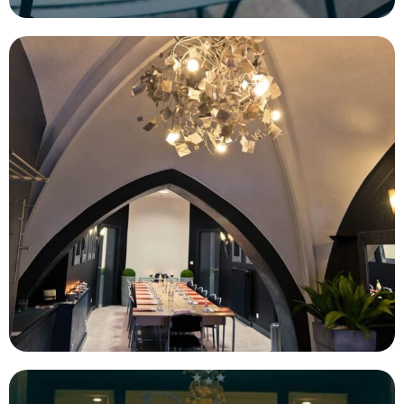
filtres
.
BUDGET PAR
PERSONNE
0
—
768
NOTE
NOMBRE DE
PERSONNES
0
—
15001
OUVERTURE
Choisir
BUDGET DE LA
PRESTATION