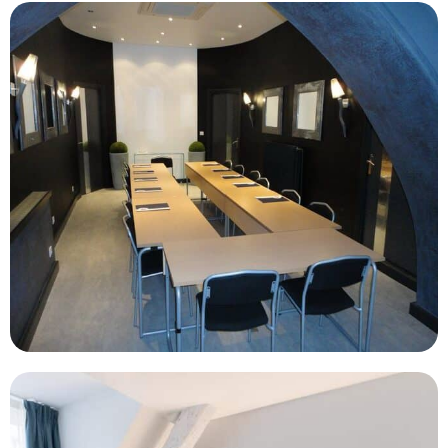
67
154