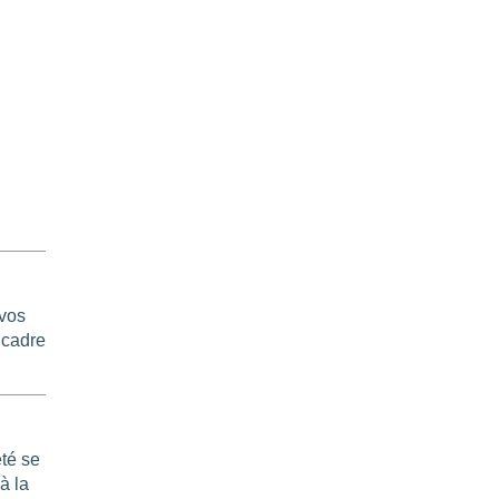
 vos
 cadre
78
55
té se
à la