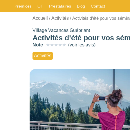
Prémices
OT
Prestataires
Blog
Contact
CARACTÉRISTIQUE
Accueil
Activités
/
/ Activités d’été pour vos sémin
Choisir
Les
filtres
.
Village Vacances Guébriant
STYLE
Activités d’été pour vos sém
BUDGET PAR
NOMBRE DE
Note
★
★
★
★
★
(voir les avis)
PERSONNE
PERSONNES
Choisir
Activités
0
—
768
0
—
15001
-
NOTE
OUVERTURE
Choisir