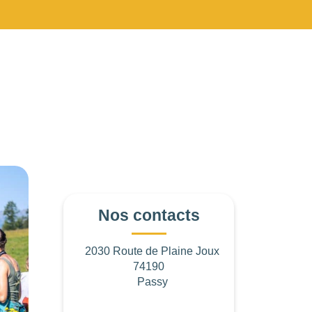
à partir de
5 €/pers
Nos contacts
2030 Route de Plaine Joux
74190
Passy