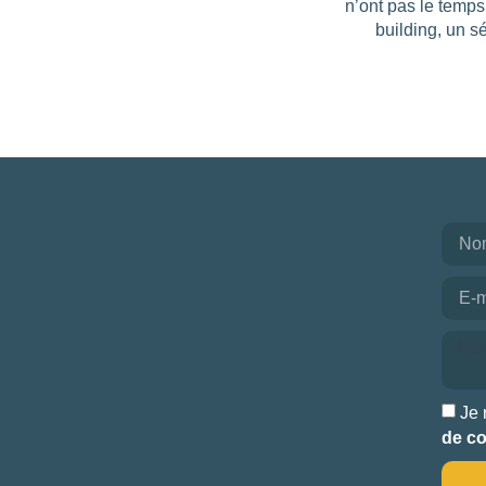
n’ont pas le temps
building, un s
Je 
de co