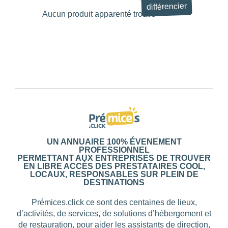
différencier
Aucun produit apparenté trouvé
Les
filtres
.
BUDGET PAR
PERSONNE
0
—
768
UN ANNUAIRE 100% ÉVENEMENT
NOTE
PROFESSIONNEL
PERMETTANT AUX ENTREPRISES DE TROUVER
EN LIBRE ACCÈS DES PRESTATAIRES COOL,
LOCAUX, RESPONSABLES SUR PLEIN DE
NOMBRE DE
DESTINATIONS
PERSONNES
Prémices.click ce sont des centaines de lieux,
0
—
15001
d’activités, de services, de solutions d’hébergement et
de restauration, pour aider les assistants de direction,
OUVERTURE