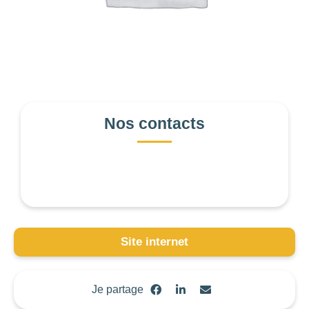
Nos contacts
376
2
110
Site internet
67
154
Je partage