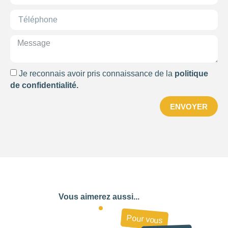
NOTE
NOMBRE DE PERSONNES
0
—
15001
Je reconnais avoir pris connaissance de la
politique
de confidentialité.
OUVERTURE
ENVOYER
Choisir
BUDGET DE LA PRESTATION
-1
—
8000
CONSEILLÉ POUR
Vous aimerez aussi...
Choisir
Pour vous