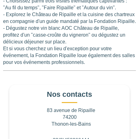
- Choisissez parmi trois visites thématiques captivantes :
"Au fil du temps", "Faire Ripaille" et "Autour du vin".
- Explorez le Château de Ripaille et la cuisine des chartreux
en compagnie d'un guide mandaté par la Fondation Ripaille.
- Dégustez notre vin blanc AOC Château de Ripaille,
profitez d'un "casse-croûte du vigneron" ou dégustez un
Les
filtres
.
délicieux déjeuner sur place.
Et si vous cherchez un lieu d'exception pour votre
événement, la Fondation Ripaille loue également des salles
pour vos événements professionnels.
BUDGET PAR PERSONNE
0
—
768
Nos contacts
NOTE
83 avenue de Ripaille
74200
NOMBRE DE PERSONNES
Thonon-les-Bains
0
—
15001