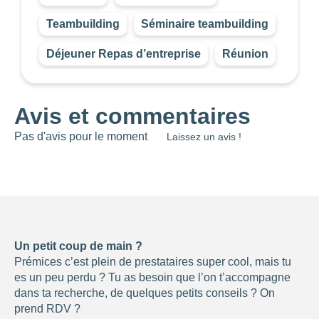
filtres
.
Teambuilding
Séminaire teambuilding
BUDGET PAR
PERSONNE
Déjeuner Repas d’entreprise
Réunion
0
—
768
NOTE
Avis et commentaires
Pas d'avis pour le moment
Laissez un avis !
NOMBRE DE
PERSONNES
0
—
15001
OUVERTURE
Un petit coup de main ?
Choisir
Prémices c’est plein de prestataires super cool, mais tu
es un peu perdu ? Tu as besoin que l’on t’accompagne
BUDGET DE LA
dans ta recherche, de quelques petits conseils ? On
PRESTATION
prend RDV ?