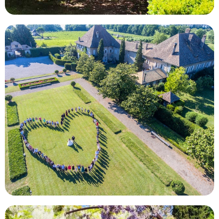
110
67
154