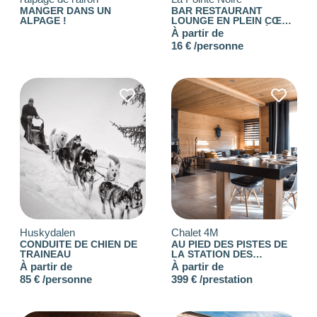
MANGER DANS UN
BAR RESTAURANT
ALPAGE !
LOUNGE EN PLEIN CŒUR
-1
—
8000
DES CARROZ D’ARÂCHES
À partir de
16 € /personne
CONSEILLÉ POUR
Choisir
Les
filtres
.
Huskydalen
Chalet 4M
CONDUITE DE CHIEN DE
AU PIED DES PISTES DE
TRAINEAU
LA STATION DES
BUDGET PAR
CARROZ
À partir de
À partir de
PERSONNE
85 € /personne
399 € /prestation
0
—
768