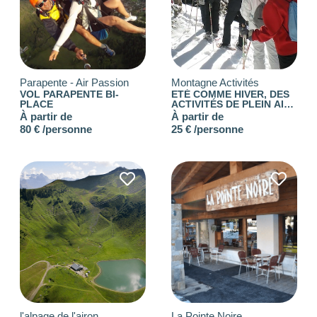
BUDGET PAR PERSONNE
Parapente - Air Passion
Montagne Activités
VOL PARAPENTE BI-
ETÉ COMME HIVER, DES
0
—
768
PLACE
ACTIVITÉS DE PLEIN AIR
POUR TOUS !
À partir de
À partir de
80 € /personne
25 € /personne
NOTE
NOMBRE DE PERSONNES
0
—
15001
OUVERTURE
Choisir
BUDGET DE LA PRESTATION
l'alpage de l'airon
La Pointe Noire