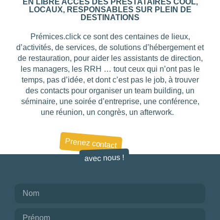
EN LIBRE ACCÈS DES PRESTATAIRES COOL,
LOCAUX, RESPONSABLES SUR PLEIN DE
CARACTÉRISTIQUE
DESTINATIONS
Choisir
Prémices.click ce sont des centaines de lieux,
d’activités, de services, de solutions d’hébergement et
de restauration, pour aider les assistants de direction,
SITUATION
les managers, les RRH … tout ceux qui n’ont pas le
temps, pas d’idée, et dont c’est pas le job, à trouver
Choisir
des contacts pour organiser un team building, un
DESTINATION
séminaire, une soirée d’entreprise, une conférence,
une réunion, un congrès, un afterwork.
Choisir
Prenez contact
avec nous !
BUDGET PAR PERSONNE
0
—
768
NOTE