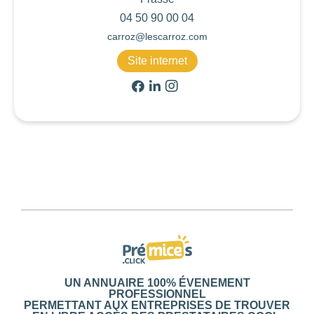
04 50 90 00 04
carroz@lescarroz.com
Site internet
Activités
Lieux
Restauration
Services
Hébergements
Organisateurs
710
TYPE D'ACTIVITÉ
Choisir
DURÉE
Choisir
LIEU
UN ANNUAIRE 100% ÉVENEMENT
PROFESSIONNEL
PERMETTANT AUX ENTREPRISES DE TROUVER
Choisir