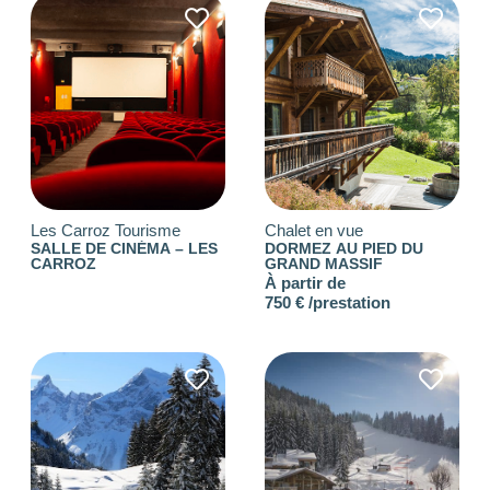
NOTE
NOMBRE DE
PERSONNES
0
—
15001
OUVERTURE
Choisir
Les Carroz Tourisme
Chalet en vue
SALLE DE CINÉMA – LES
DORMEZ AU PIED DU
CARROZ
GRAND MASSIF
BUDGET DE LA
À partir de
PRESTATION
750 € /prestation
-1
—
8000
CONSEILLÉ
POUR
Choisir