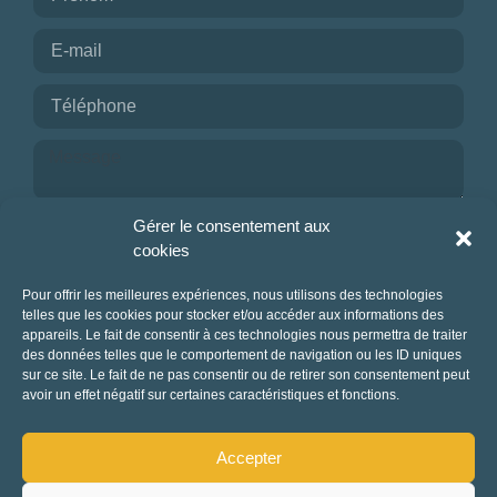
NOMBRE DE PERSONNES
0
—
15001
OUVERTURE
Choisir
BUDGET DE LA PRESTATION
Je reconnais avoir pris connaissance de la
Gérer le consentement aux
politique de confidentialité.
cookies
-1
—
8000
CONSEILLÉ POUR
NOUS CONTACTER
Pour offrir les meilleures expériences, nous utilisons des technologies
telles que les cookies pour stocker et/ou accéder aux informations des
Choisir
appareils. Le fait de consentir à ces technologies nous permettra de traiter
des données telles que le comportement de navigation ou les ID uniques
sur ce site. Le fait de ne pas consentir ou de retirer son consentement peut
avoir un effet négatif sur certaines caractéristiques et fonctions.
Accepter