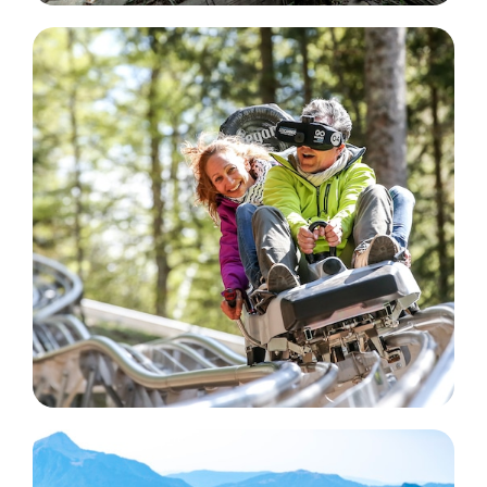
2
376
2
110
67