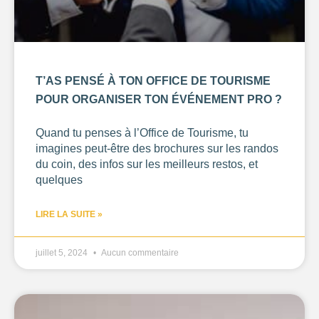
0
—
768
NOTE
T’AS PENSÉ À TON OFFICE DE TOURISME
POUR ORGANISER TON ÉVÉNEMENT PRO ?
NOMBRE DE PERSONNES
Quand tu penses à l’Office de Tourisme, tu
0
—
15001
imagines peut-être des brochures sur les randos
du coin, des infos sur les meilleurs restos, et
OUVERTURE
quelques
Choisir
LIRE LA SUITE »
BUDGET DE LA PRESTATION
juillet 5, 2024
Aucun commentaire
-1
—
8000
CONSEILLÉ POUR