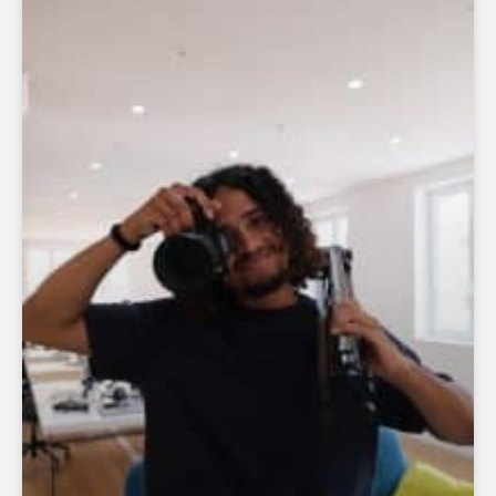
Choisir
Les
filtres
.
BUDGET PAR
PERSONNE
0
—
768
NOTE
NOMBRE DE
PERSONNES