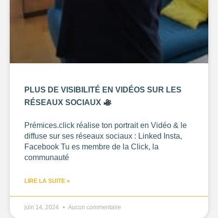
0
—
15001
OUVERTURE
Choisir
BUDGET DE LA
PRESTATION
PLUS DE VISIBILITÉ EN VIDÉOS SUR LES
-1
—
8000
RÉSEAUX SOCIAUX
CONSEILLÉ
POUR
Prémices.click réalise ton portrait en Vidéo & le
diffuse sur ses réseaux sociaux : Linked Insta,
Choisir
Facebook Tu es membre de la Click, la
communauté
LIRE LA SUITE »
juin 14, 2024
Aucun commentaire