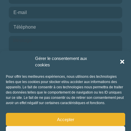
-1
—
8000
CONSEILLÉ POUR
Choisir
Je reconnais avoir pris connaissance de la
Gérer le consentement aux
politique de confidentialité.
cookies
Les
NOUS CONTACTER
Pour offrir les meilleures expériences, nous utilisons des technologies
filtres
.
telles que les cookies pour stocker et/ou accéder aux informations des
appareils. Le fait de consentir à ces technologies nous permettra de traiter
des données telles que le comportement de navigation ou les ID uniques
sur ce site. Le fait de ne pas consentir ou de retirer son consentement peut
BUDGET PAR
avoir un effet négatif sur certaines caractéristiques et fonctions.
PERSONNE
0
—
768
Accepter
NOTE