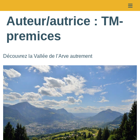
Auteur/autrice :
TM-
premices
Découvrez la Vallée de l’Arve autrement
376
2
110
67
154