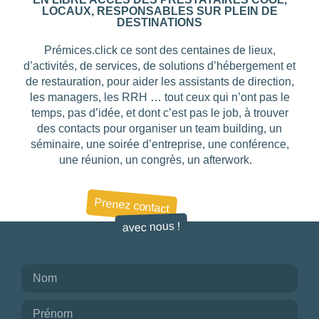
LOCAUX, RESPONSABLES SUR PLEIN DE
DESTINATIONS
BUDGET PAR PERSONNE
Prémices.click ce sont des centaines de lieux,
d’activités, de services, de solutions d’hébergement et
0
—
768
de restauration, pour aider les assistants de direction,
les managers, les RRH … tout ceux qui n’ont pas le
temps, pas d’idée, et dont c’est pas le job, à trouver
NOTE
des contacts pour organiser un team building, un
séminaire, une soirée d’entreprise, une conférence,
une réunion, un congrès, un afterwork.
NOMBRE DE PERSONNES
0
—
15001
Prenez contact
avec nous !
OUVERTURE
Choisir
BUDGET DE LA PRESTATION